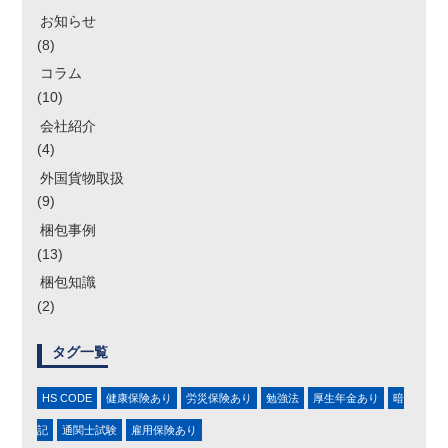
お知らせ
(8)
コラム
(10)
会社紹介
(4)
外国貨物取扱
(9)
梱包事例
(13)
梱包知識
(2)
タグ一覧
HS CODE
健康保険あり
労災保険あり
勉強法
厚生年金あり
暗
記
通関士試験
雇用保険あり